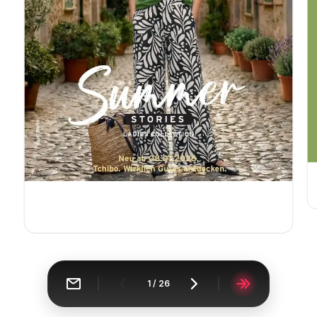
1
/
26