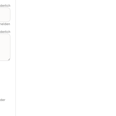
rderlich
 melden
rderlich
der