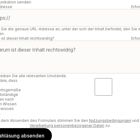
nikation senden.
dresse
Erfo
Sie die genaue URL-Adresse an, unter der sich der Inhalt befindet, den Sie
en.
ist dieser Inhalt rechtswidrig?
Erfo
eiben Sie alle relevanten Umstände.
läre, dass
eitsgemäße
llständige
en nach
m Wissen
ewissen
.
t dem Absenden des Formulars stimmen Sie den
Nutzungsbedingungen
und 
Verarbeitung personenbezogener Daten
zu.
ahlásung absenden