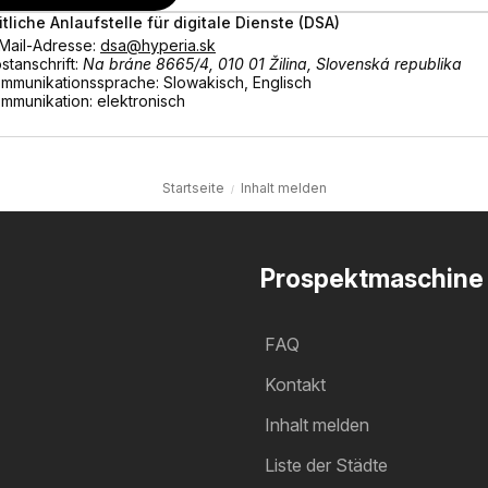
itliche Anlaufstelle für digitale Dienste (DSA)
Mail-Adresse:
dsa@hyperia.sk
stanschrift:
Na bráne 8665/4, 010 01 Žilina, Slovenská republika
mmunikationssprache: Slowakisch, Englisch
mmunikation: elektronisch
Startseite
Inhalt melden
Prospektmaschine
FAQ
Kontakt
Inhalt melden
Liste der Städte