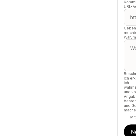
Kommu
URL-A
Geben 
möcht
Warum 
Beschr
Ich erk
ich
wahrh
und vo
Angab
beste
und G
mache
Mi
N