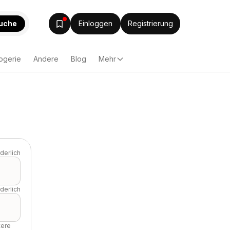
uche
Einloggen
Registrierung
ogerie
Andere
Blog
Mehr
rderlich
rderlich
tere