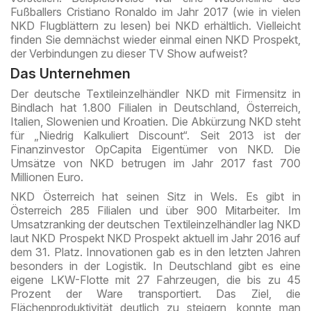
Fußballers Cristiano Ronaldo im Jahr 2017 (wie in vielen
NKD Flugblättern zu lesen) bei NKD erhältlich. Vielleicht
finden Sie demnächst wieder einmal einen NKD Prospekt,
der Verbindungen zu dieser TV Show aufweist?
Das Unternehmen
Der deutsche Textileinzelhändler NKD mit Firmensitz in
Bindlach hat 1.800 Filialen in Deutschland, Österreich,
Italien, Slowenien und Kroatien. Die Abkürzung NKD steht
für „Niedrig Kalkuliert Discount“. Seit 2013 ist der
Finanzinvestor OpCapita Eigentümer von NKD. Die
Umsätze von NKD betrugen im Jahr 2017 fast 700
Millionen Euro.
NKD Österreich hat seinen Sitz in Wels. Es gibt in
Österreich 285 Filialen und über 900 Mitarbeiter. Im
Umsatzranking der deutschen Textileinzelhändler lag NKD
laut NKD Prospekt NKD Prospekt aktuell im Jahr 2016 auf
dem 31. Platz. Innovationen gab es in den letzten Jahren
besonders in der Logistik. In Deutschland gibt es eine
eigene LKW-Flotte mit 27 Fahrzeugen, die bis zu 45
Prozent der Ware transportiert. Das Ziel, die
Flächenproduktivität deutlich zu steigern, konnte man