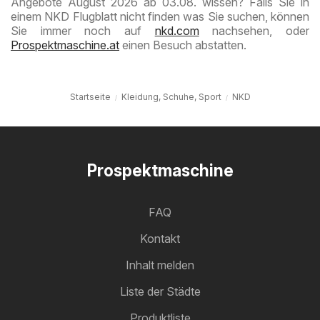
Angebote August 2026 ab 03.08. wissen? Falls Sie in
einem NKD Flugblatt nicht finden was Sie suchen, können
Sie immer noch auf
nkd.com
nachsehen, oder
Prospektmaschine.at
einen Besuch abstatten.
Startseite
Kleidung, Schuhe, Sport
NKD
Prospektmaschine
FAQ
Kontakt
Inhalt melden
Liste der Städte
Produktliste