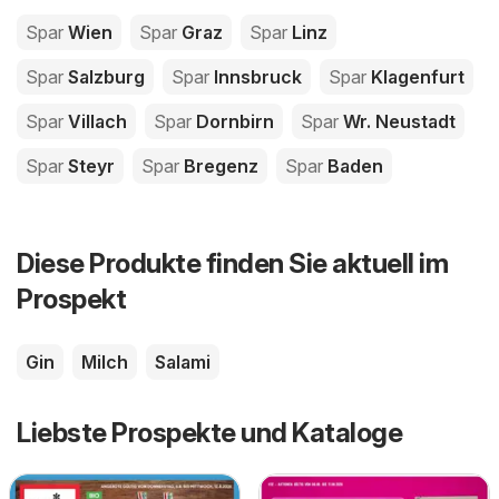
Spar
Wien
Spar
Graz
Spar
Linz
Spar
Salzburg
Spar
Innsbruck
Spar
Klagenfurt
Spar
Villach
Spar
Dornbirn
Spar
Wr. Neustadt
Spar
Steyr
Spar
Bregenz
Spar
Baden
Diese Produkte finden Sie aktuell im
Prospekt
Gin
Milch
Salami
Liebste Prospekte und Kataloge