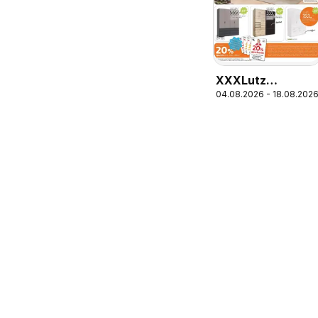
XXXLutz
04.08.2026 - 18.08.202
Schlafzimmer