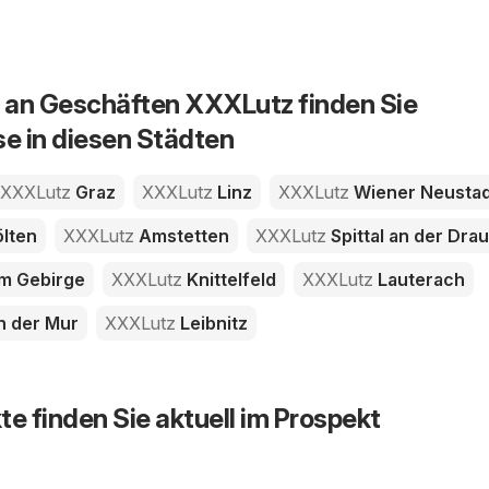
 an Geschäften XXXLutz finden Sie
se in diesen Städten
XXXLutz
Graz
XXXLutz
Linz
XXXLutz
Wiener Neustad
lten
XXXLutz
Amstetten
XXXLutz
Spittal an der Drau
m Gebirge
XXXLutz
Knittelfeld
XXXLutz
Lauterach
n der Mur
XXXLutz
Leibnitz
te finden Sie aktuell im Prospekt