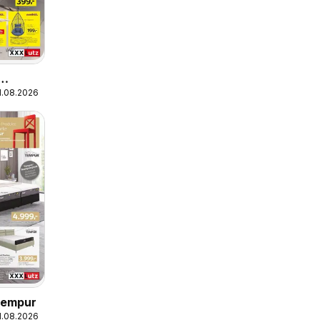
1.08.2026
el
Tempur
1.08.2026