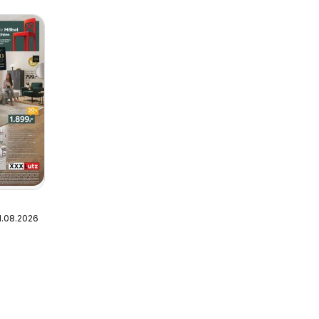
1.08.2026
bel