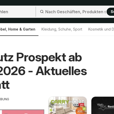
S
bel, Home & Garten
Kleidung, Schuhe, Sport
Kosmetik und D
tz Prospekt ab
2026 - Aktuelles
tt
RBUNG