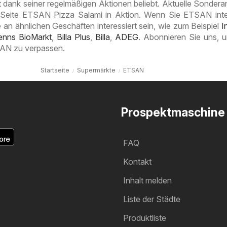
 dank seiner regelmäßigen Aktionen beliebt. Aktuelle Sonder
r Seite ETSAN Pizza Salami in Aktion. Wenn Sie ETSAN int
 an ähnlichen Geschäften interessiert sein, wie zum Beispiel
I
enns BioMarkt
,
Billa Plus
,
Billa
,
ADEG
. Abonnieren Sie uns, 
AN zu verpassen.
Startseite
Supermärkte
ETSAN
Prospektmaschine
FAQ
Kontakt
Inhalt melden
Liste der Städte
Produktliste