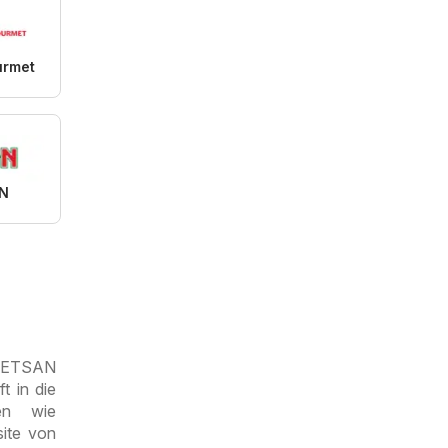
urmet
N
h ETSAN
t in die
en wie
site von