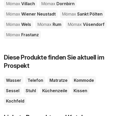
Mömax
Villach
Mömax
Dornbirn
Mömax
Wiener Neustadt
Mömax
Sankt Pölten
Mömax
Wels
Mömax
Rum
Mömax
Vösendorf
Mömax
Frastanz
Diese Produkte finden Sie aktuell im
Prospekt
Wasser
Telefon
Matratze
Kommode
Sessel
Stuhl
Küchenzeile
Kissen
Kochfeld