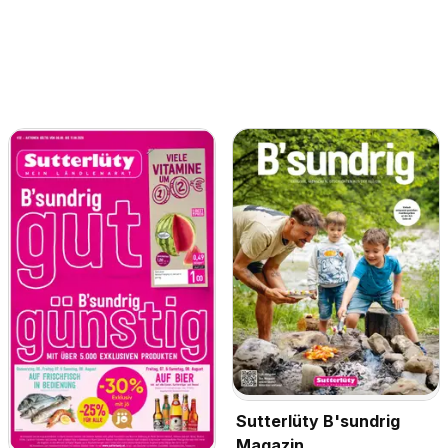
Sutterlüty B'sundrig
Magazin