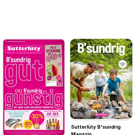
Sutterlüty B'sundrig
Magazin