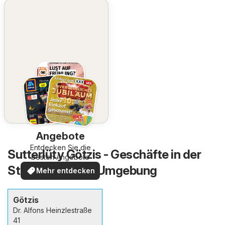
Angebote
Entdecken Sie die
Sutterlüty Götzis - Geschäfte in der
besten Angebote
Stadt und in der Umgebung
Mehr entdecken
Götzis
Dr. Alfons Heinzlestraße
41