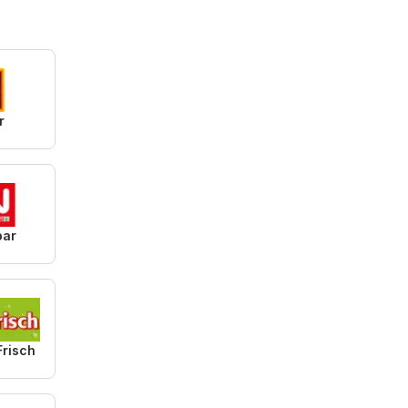
r
par
Frisch