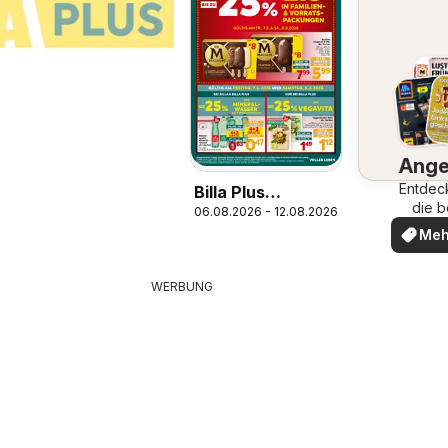
Ange
Entdec
Billa Plus
die b
06.08.2026 - 12.08.2026
Flugblatt
Ange
Meh
ent
WERBUNG