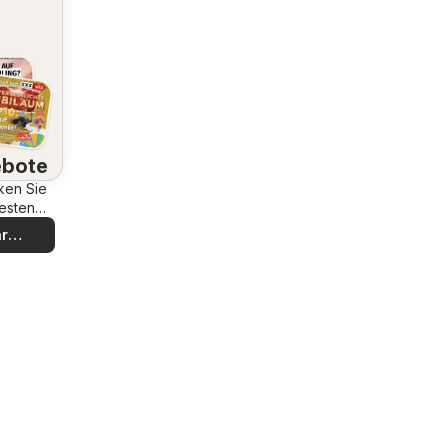
bote
ken Sie
esten
bote
r
decken