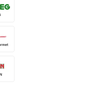
G
urmet
N