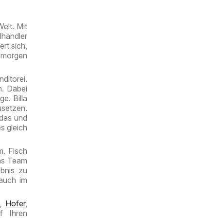
elt. Mit
händler
rt sich,
h morgen
ditorei.
n. Dabei
e. Billa
usetzen.
 das und
s gleich
m. Fisch
Das Team
ebnis zu
 auch im
,
Hofer
,
f Ihren