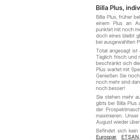
Billa Plus, indi
Billa Plus, früher 
einem Plus an Aus
punktet mit noch me
doch eines bleibt g
bei ausgewählten P
Total angesagt ist 
Täglich frisch und
beschränkt sich di
Plus wartet mit Spe
Genießen Sie noch 
noch mehr sind dank
noch besser!
Sie stehen mehr au
gibts bei Billa Plu
der Prospektmaschi
maximieren. Unser T
August wieder übe
Befindet sich kein 
Eurospar
,
ETSAN