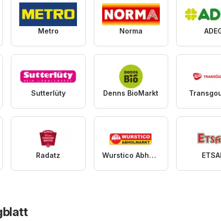
Metro
Norma
ADE
Sutterlüty
Denns BioMarkt
Transgo
Radatz
Wurstico Abholmarkt
ETSA
gblatt