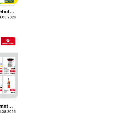
ebote
14.08.2026
he
ts
rmet
15.08.2026
ion