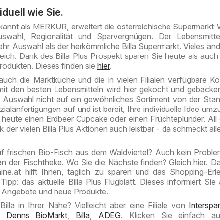
viduell wie Sie.
bekannt als MERKUR, erweitert die österreichische Supermarkt-W
wahl, Regionalität und Sparvergnügen. Der Lebensmittel
hr Auswahl als der herkömmliche Billa Supermarkt. Vieles ände
leich. Dank des Billa Plus Prospekt sparen Sie heute als auc
rodukten. Dieses finden sie
hier
.
auch die Marktküche und die in vielen Filialen verfügbare Kon
 mit den besten Lebensmitteln wird hier gekocht und gebacke
e Auswahl nicht auf ein gewöhnliches Sortiment von der Stang
zialanfertigungen auf und ist bereit, Ihre individuelle Idee umz
heute einen Erdbeer Cupcake oder einen Früchteplunder. All
 der vielen Billa Plus Aktionen auch leistbar - da schmeckt alle
f frischen Bio-Fisch aus dem Waldviertel? Auch kein Proble
s an der Fischtheke. Wo Sie die Nächste finden? Gleich hier. 
ne.at hilft Ihnen, täglich zu sparen und das Shopping-Erl
ipp: das aktuelle Billa Plus Flugblatt. Dieses informiert Sie
r Angebote und neue Produkte.
Billa in Ihrer Nähe? Vielleicht aber eine Filiale von
Interspar
,
Denns BioMarkt
,
Billa
,
ADEG
. Klicken Sie einfach au