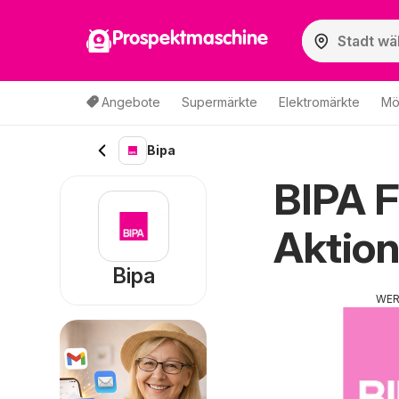
Prospektmaschine
Angebote
Supermärkte
Elektromärkte
Mö
Bipa
BIPA F
Aktion
Bipa
WE