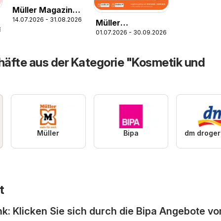
Müller Magazine
14.07.2026 - 31.08.2026
Lifestyle 4/26
Müller
6
01.07.2026 - 30.09.2026
Taschenbücher
äfte aus der Kategorie "Kosmetik und
Müller
Bipa
t
nk: Klicken Sie sich durch die Bipa Angebote v