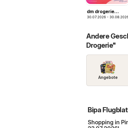
dm drogerie
30.07.2026 - 30.08.202
markt Flugblatt
August 2026
Andere Gesch
Drogerie"
Angebote
Bipa Flugblat
Shopping in Pi