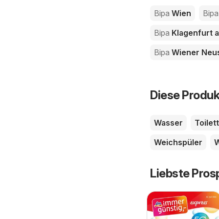
Bipa
Wien
Bipa
Bipa
Klagenfurt 
Bipa
Wiener Neus
Diese Produk
Wasser
Toilet
Weichspüler
W
Liebste Pros