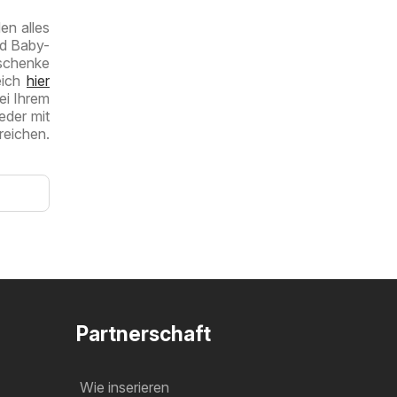
en alles
nd Baby-
schenke
eich
hier
ei Ihrem
eder mit
reichen.
Partnerschaft
Wie inserieren