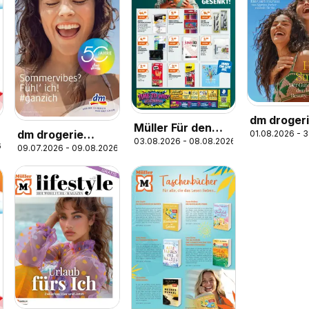
dm droger
Müller Für den
dm drogerie
01.08.2026 - 
markt Act
03.08.2026 - 08.08.2026
perfekten
6
09.07.2026 - 09.08.2026
markt Journal Juli
Beauty Ma
Schulstart
2026
07,08/202