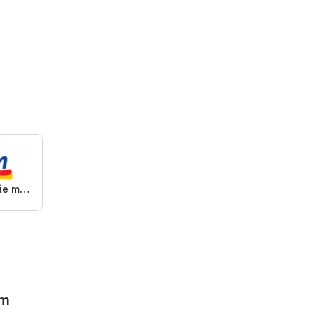
dm drogerie markt
om