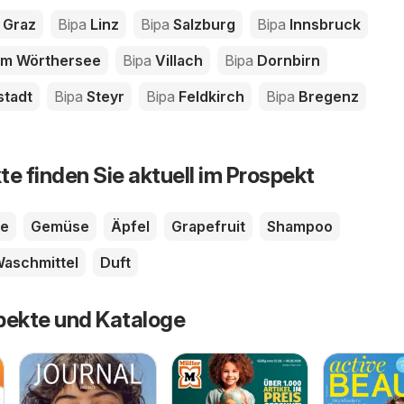
Graz
Bipa
Linz
Bipa
Salzburg
Bipa
Innsbruck
am Wörthersee
Bipa
Villach
Bipa
Dornbirn
tadt
Bipa
Steyr
Bipa
Feldkirch
Bipa
Bregenz
te finden Sie aktuell im Prospekt
te
Gemüse
Äpfel
Grapefruit
Shampoo
aschmittel
Duft
pekte und Kataloge