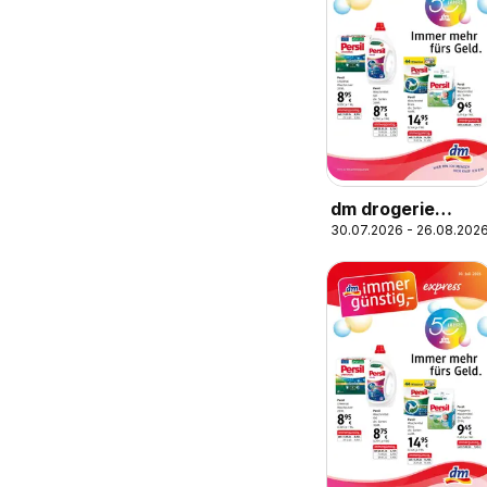
dm drogerie
30.07.2026 - 26.08.202
markt Journal
Express August