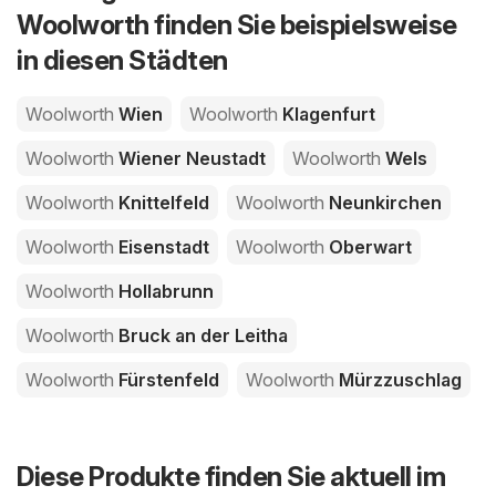
Woolworth finden Sie beispielsweise
in diesen Städten
Woolworth
Wien
Woolworth
Klagenfurt
Woolworth
Wiener Neustadt
Woolworth
Wels
Woolworth
Knittelfeld
Woolworth
Neunkirchen
Woolworth
Eisenstadt
Woolworth
Oberwart
Woolworth
Hollabrunn
Woolworth
Bruck an der Leitha
Woolworth
Fürstenfeld
Woolworth
Mürzzuschlag
Diese Produkte finden Sie aktuell im