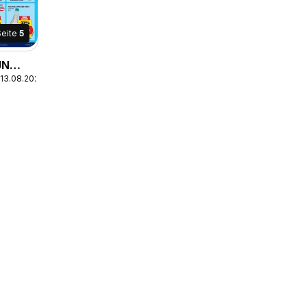
Seite
5
UN
 13.08.2026
E IM
TEL,
UN
Y
S
00 g