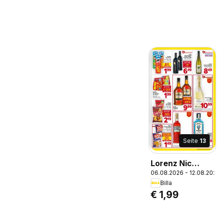
Seite
13
Lorenz Nic
06.08.2026 - 12.08.20
Nac's od.
Billa
Erdnüsse div.
€ 1,99
Sorten, 110 g–
175 g