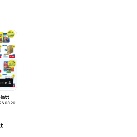
eite
4
latt
 26.08.2026
t