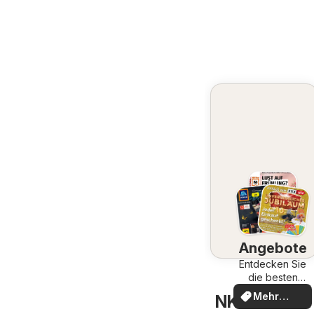
Angebote
Entdecken Sie
die besten
Angebote
Mehr
NKD Baden - 
entdecken