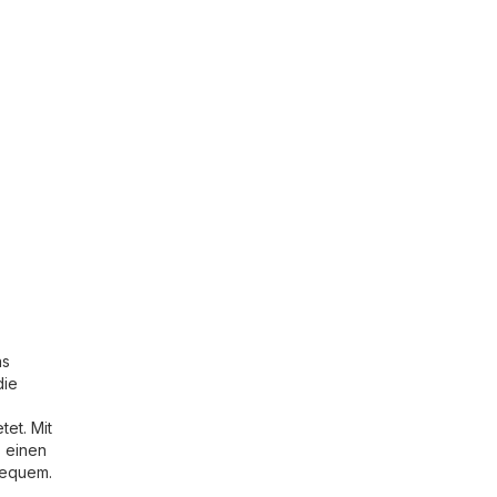
as
die
et. Mit
s einen
 bequem.