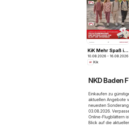
KiK Mehr Spaß in
10.08.2026 - 16.08.2026
der Schule
Kik
NKD Baden F
Einkaufen zu günstig
aktuellen Angebote 
neuesten Sonderangeb
03.08.2026. Verpasse
Online-Flugblättern 
Blick auf die aktuell