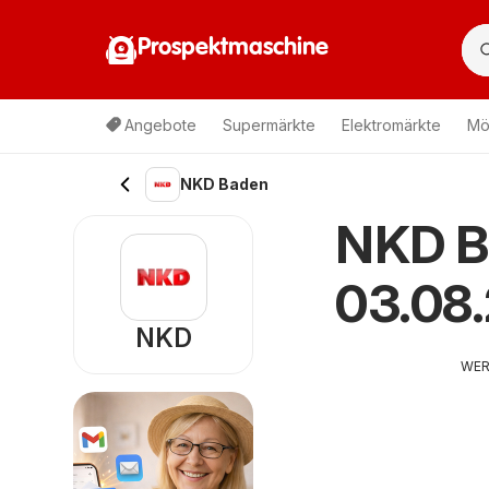
Prospektmaschine
Angebote
Supermärkte
Elektromärkte
Mö
NKD Baden
NKD B
03.08
NKD
WE