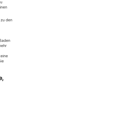
zu
einen
n zu den
 Baden
 mehr
keine
Sie
e,