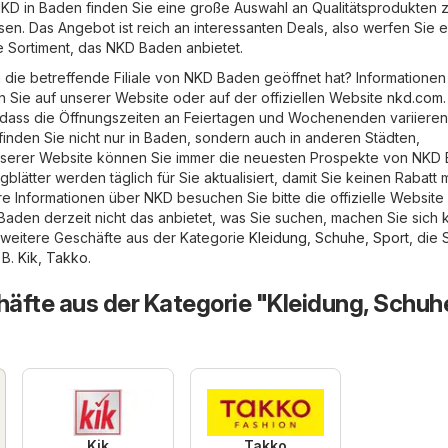
 NKD in Baden finden Sie eine große Auswahl an Qualitätsprodukten 
en. Das Angebot ist reich an interessanten Deals, also werfen Sie 
e Sortiment, das NKD Baden anbietet.
n die betreffende Filiale von NKD Baden geöffnet hat? Informatione
n Sie auf unserer Website oder auf der offiziellen Website
nkd.com
.
 dass die Öffnungszeiten an Feiertagen und Wochenenden variieren
finden Sie nicht nur in Baden, sondern auch in anderen Städten,
 unserer Website können Sie immer die neuesten Prospekte von NKD
gblätter werden täglich für Sie aktualisiert, damit Sie keinen Rabatt
re Informationen über NKD besuchen Sie bitte die offizielle Website
aden derzeit nicht das anbietet, was Sie suchen, machen Sie sich 
 weitere Geschäfte aus der Kategorie
Kleidung, Schuhe, Sport
, die 
 B.
Kik
,
Takko
.
äfte aus der Kategorie "Kleidung, Schuh
Kik
Takko