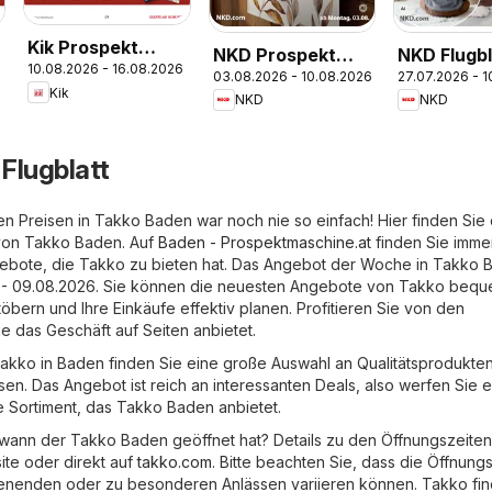
Kik Prospekt
NKD Prospekt
NKD Flugbl
10.08.2026 - 16.08.2026
aktuell
03.08.2026 - 10.08.2026
27.07.2026 - 
aktuell
Kik
NKD
NKD
Flugblatt
en Preisen in Takko Baden war noch nie so einfach! Hier finden Sie
von Takko Baden. Auf
Baden - Prospektmaschine.at
finden Sie imme
bote, die Takko zu bieten hat. Das Angebot der Woche in Takko B
26 - 09.08.2026. Sie können die neuesten Angebote von Takko beq
bern und Ihre Einkäufe effektiv planen. Profitieren Sie von den
 das Geschäft auf Seiten anbietet.
 Takko in Baden finden Sie eine große Auswahl an Qualitätsprodukte
en. Das Angebot ist reich an interessanten Deals, also werfen Sie 
e Sortiment, das Takko Baden anbietet.
wann der Takko Baden geöffnet hat? Details zu den Öffnungszeiten
ite oder direkt auf
takko.com
. Bitte beachten Sie, dass die Öffnung
enenden oder zu besonderen Anlässen variieren können. Takko fin