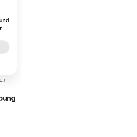
 und
r
ung
ebung