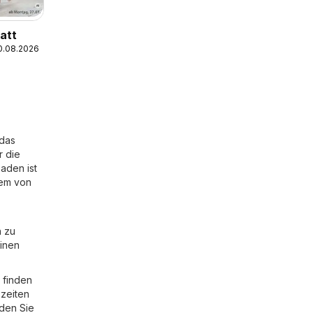
att
10.08.2026
 das
r die
aden ist
uem von
n zu
einen
 finden
szeiten
den Sie