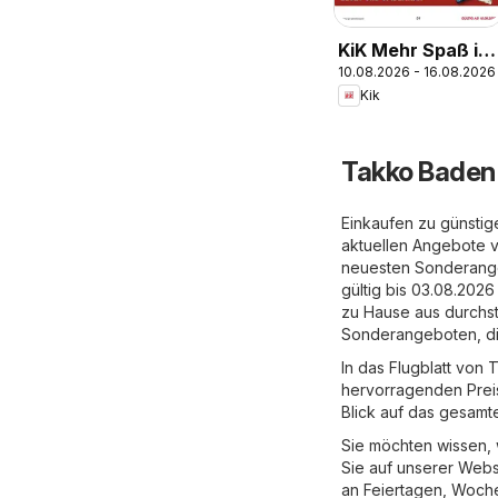
KiK Mehr Spaß in
10.08.2026 - 16.08.2026
der Schule
Kik
Takko Baden 
Einkaufen zu günstig
aktuellen Angebote 
neuesten Sonderange
gültig bis 03.08.20
zu Hause aus durchstö
Sonderangeboten, die
In das Flugblatt von
hervorragenden Preis
Blick auf das gesamt
Sie möchten wissen, 
Sie auf unserer Webs
an Feiertagen, Woch