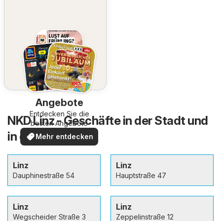
Angebote
Entdecken Sie die
NKD Linz - Geschäfte in der Stadt und
besten Angebote
in der Umgebung
Mehr entdecken
Linz
Linz
Dauphinestraße 54
Hauptstraße 47
Linz
Linz
Wegscheider Straße 3
Zeppelinstraße 12