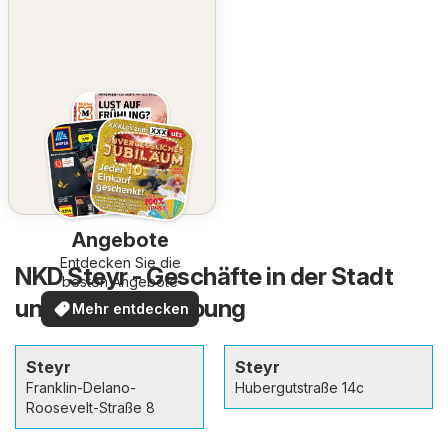
Angebote
Entdecken Sie die
NKD Steyr - Geschäfte in der Stadt
besten Angebote
und in der Umgebung
Mehr entdecken
Steyr
Steyr
Franklin-Delano-
Hubergutstraße 14c
Roosevelt-Straße 8