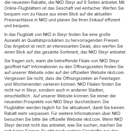
die neuesten Rabatte, die NKD Steyr auf 6 Seiten anbietet. Mit
Online-Flugblättern ist das Geschäft viel einfacher. Werfen Sie
bequem von zu Hause aus einen Blick auf die aktuellen
Preisnachlässe in NKD und planen Sie Ihren Einkauf effizient
und bequem.
In das Flugblatt von NKD in Steyr finden Sie eine große
Auswahl an Qualitätsprodukten zu hervorragenden Preisen.
Das Angebot ist reich an interessanten Deals, also werfen Sie
einen Blick auf das gesamte Sortiment, das NKD Steyr anbietet.
Sie fragen sich, wann die betreffende Filiale von NKD Steyr
geöffnet hat? Informationen zu den Öffnungszeiten finden Sie
auf unserer Website oder auf der offiziellen Website
nkd.com
.
Vergessen Sie nicht, dass die Öffnungszeiten an Feiertagen
und Wochenenden variieren können. NKD Filialen finden Sie
nicht nur in Steyr, sondern auch in anderen Städten,
einschließlich . Auf unserer Website können Sie immer die
neuesten Prospekte von NKD Steyr durchstöbern. Die
Flugblätter werden täglich für Sie aktualisiert, damit Sie keinen
Rabatt mehr verpassen. Für weitere Informationen über NKD
besuchen Sie bitte die offizielle Website
nkd.com
. Wenn NKD
Steyr derzeit nicht das anbietet, was Sie suchen, machen Sie
sich keine Sorgen. Es gibt noch weitere Geschäfte aus der