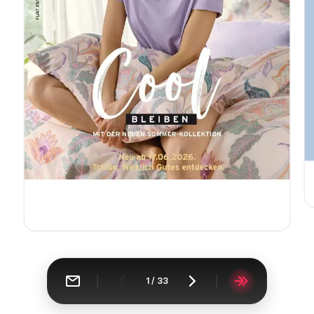
1
/
33