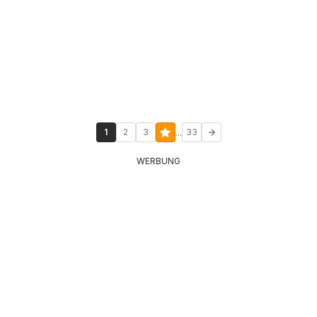
...
1
2
3
33
WERBUNG