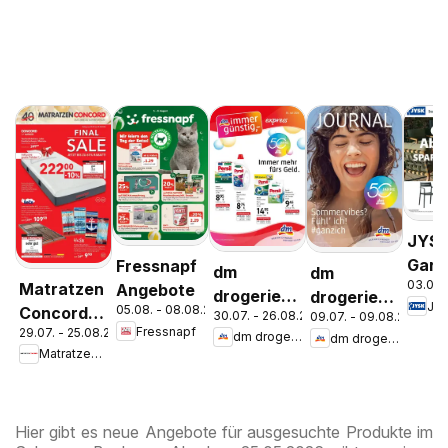
JYS
Gart
Fressnapf
dm
dm
03.08.
Matratzen
Abve
Angebote
drogerie
drogerie
JY
05.08. - 08.08.2026
Concord
Spar
30.07. - 26.08.2026
09.07. - 09.08.2026
markt
markt
Fressnapf
29.07. - 25.08.2026
Vösendorf
Zu 
dm drogerie markt
dm drogerie markt
Journal
Journal
Matratzen Concord
Express
Juli 2026
August
Hier gibt es neue Angebote für ausgesuchte Produkte im