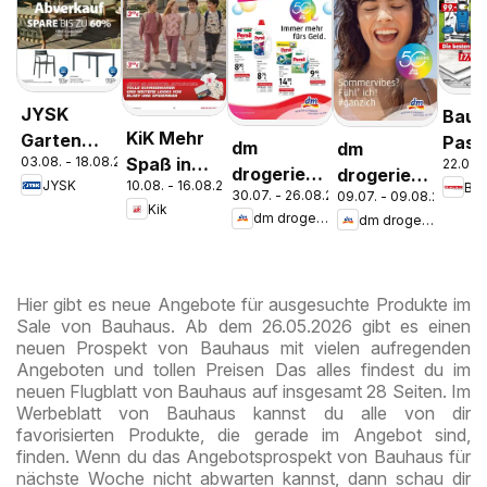
JYSK
Bauh
KiK Mehr
Garten
Pasc
dm
dm
03.08. - 18.08.2026
Spaß in
22.07. 
Abverkauf
Wels
drogerie
drogerie
JYSK
10.08. - 16.08.2026
Ba
der Schule
Spare Bis
Stey
30.07. - 26.08.2026
09.07. - 09.08.2026
markt
markt
Kik
Zu 60%
dm drogerie markt
dm drogerie markt
Journal
Journal
Express
Juli 2026
August
Hier gibt es neue Angebote für ausgesuchte Produkte im
Sale von Bauhaus. Ab dem 26.05.2026 gibt es einen
neuen Prospekt von Bauhaus mit vielen aufregenden
Angeboten und tollen Preisen Das alles findest du im
neuen Flugblatt von Bauhaus auf insgesamt 28 Seiten. Im
Werbeblatt von Bauhaus kannst du alle von dir
favorisierten Produkte, die gerade im Angebot sind,
finden. Wenn du das Angebotsprospekt von Bauhaus für
nächste Woche nicht abwarten kannst, dann schau dir