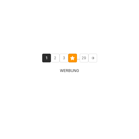
...
1
2
3
29
WERBUNG