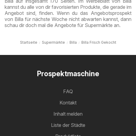
Billa auf insgesamt 170 Seiten. Im Werbeblatt von Billa
kannst du alle von dir favorisierten Produkte, die gerade im
Angebot sind, finden. Wenn du das Angebotsprospekt
von Billa für nächste Woche nicht abwarten kannst, dann
schau dir doch mal die Angebote für Supermärkte an.
Startseite
Supermärkte
Billa
Billa Frisch Gekocht
Prospektmaschine
FAQ
Kontakt
Inhalt melden
Liste der Städte