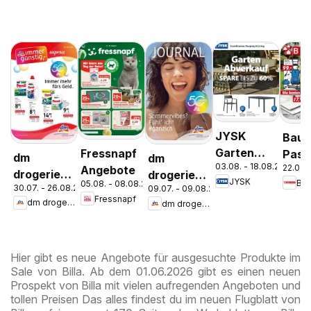
JYSK
Bauh
Garten
Fressnapf
Pasc
dm
dm
03.08. - 18.08.2026
22.07. 
Abverkauf
Angebote
Wels
drogerie
drogerie
JYSK
Ba
05.08. - 08.08.2026
Spare Bis
Stey
30.07. - 26.08.2026
09.07. - 09.08.2026
markt
markt
Fressnapf
Zu 60%
dm drogerie markt
dm drogerie markt
Journal
Journal
Express
Juli 2026
August
Hier gibt es neue Angebote für ausgesuchte Produkte im
Sale von Billa. Ab dem 01.06.2026 gibt es einen neuen
Prospekt von Billa mit vielen aufregenden Angeboten und
tollen Preisen Das alles findest du im neuen Flugblatt von