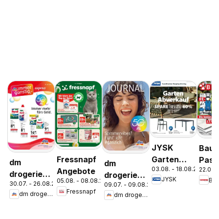
JYSK
Bauh
Garten
Fressnapf
Pasc
dm
dm
03.08. - 18.08.2026
22.07. 
Abverkauf
Angebote
Wels
drogerie
drogerie
JYSK
Ba
05.08. - 08.08.2026
Spare Bis
Stey
30.07. - 26.08.2026
09.07. - 09.08.2026
markt
markt
Fressnapf
Zu 60%
dm drogerie markt
dm drogerie markt
Journal
Journal
Express
Juli 2026