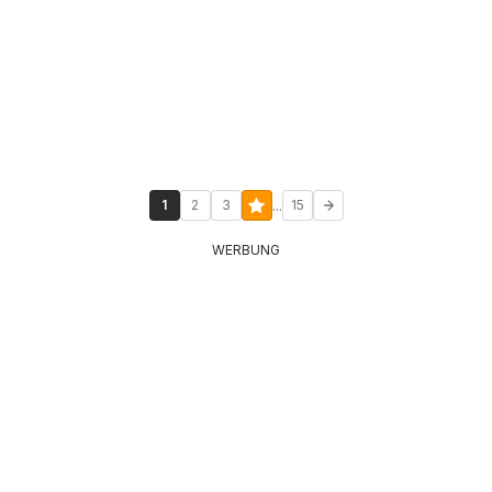
...
1
2
3
15
WERBUNG