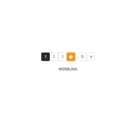
...
1
2
3
15
WERBUNG