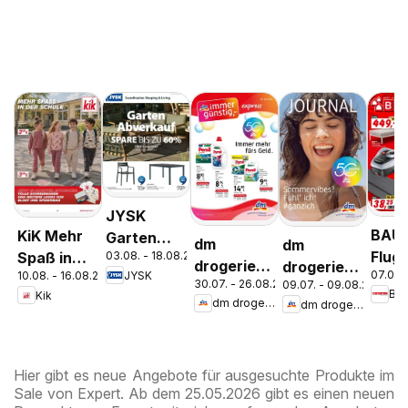
JYSK
BAU
KiK Mehr
Garten
dm
dm
Flugb
03.08. - 18.08.2026
Spaß in
Abverkauf
drogerie
drogerie
07.08.
JYSK
10.08. - 16.08.2026
der Schule
Spare Bis
30.07. - 26.08.2026
09.07. - 09.08.2026
markt
markt
Ba
Kik
Zu 60%
dm drogerie markt
dm drogerie markt
Journal
Journal
Express
Juli 2026
August
Hier gibt es neue Angebote für ausgesuchte Produkte im
Sale von Expert. Ab dem 25.05.2026 gibt es einen neuen