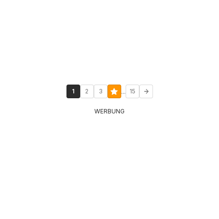
...
1
2
3
15
WERBUNG