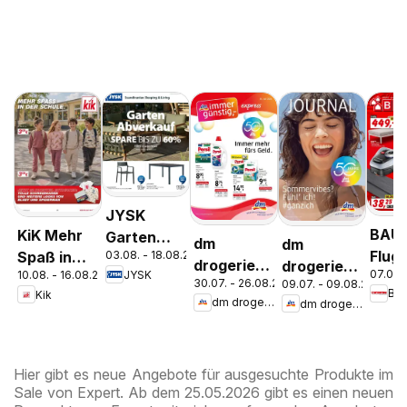
JYSK
BAU
KiK Mehr
Garten
dm
dm
Flugb
03.08. - 18.08.2026
Spaß in
Abverkauf
drogerie
drogerie
07.08.
JYSK
10.08. - 16.08.2026
der Schule
Spare Bis
30.07. - 26.08.2026
09.07. - 09.08.2026
markt
markt
Ba
Kik
Zu 60%
dm drogerie markt
dm drogerie markt
Journal
Journal
Express
Juli 2026
August
Hier gibt es neue Angebote für ausgesuchte Produkte im
Sale von Expert. Ab dem 25.05.2026 gibt es einen neuen