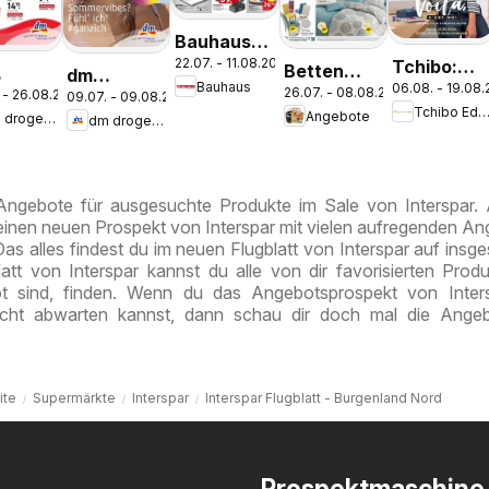
Bauhaus
22.07. - 11.08.2026
Tchibo:
Pasching,
Betten
dm
Bauhaus
06.08. - 19.08
Voilà, c'es
Wels,
26.07. - 08.08.2026
Reiter:
 - 26.08.2026
09.07. - 09.08.2026
erie
drogerie
Tchibo Edusch
Angebote
moi
Steyr
dm drogerie markt
dm drogerie markt
Aktuelle
t
markt
Angebote
nal
Journal
ess
Juli 2026
ust
 Angebote für ausgesuchte Produkte im Sale von Interspar
 einen neuen Prospekt von Interspar mit vielen aufregenden A
Das alles findest du im neuen Flugblatt von Interspar auf insg
att von Interspar kannst du alle von dir favorisierten Produ
 sind, finden. Wenn du das Angebotsprospekt von Inters
cht abwarten kannst, dann schau dir doch mal die Angeb
ite
Supermärkte
Interspar
Interspar Flugblatt - Burgenland Nord