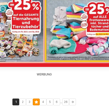
WERBUNG
...
1
2
3
4
5
6
26