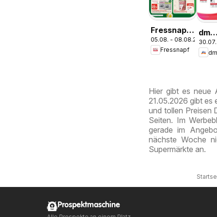
Fressnapf
dm
05.08. - 08.08.2026
Angebote
30.07.
drog
Fressnapf
mark
Jour
Expr
Aug
Hier gibt es neue
21.05.2026 gibt es
und tollen Preisen 
Seiten. Im Werbebl
gerade im Angebot
nächste Woche ni
Supermärkte an.
Startse
Prospektmaschine
Alle Prospekte an einem Platz