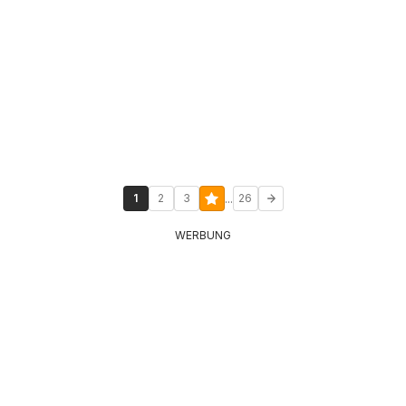
...
1
2
3
26
WERBUNG