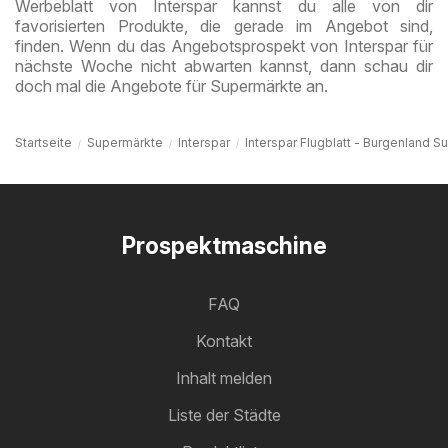
Werbeblatt von Interspar kannst du alle von dir
favorisierten Produkte, die gerade im Angebot sind,
finden. Wenn du das Angebotsprospekt von Interspar für
nächste Woche nicht abwarten kannst, dann schau dir
doch mal die Angebote für Supermärkte an.
Startseite
Supermärkte
Interspar
Interspar Flugblatt - Burgenland S
Prospektmaschine
FAQ
Kontakt
Inhalt melden
Liste der Städte