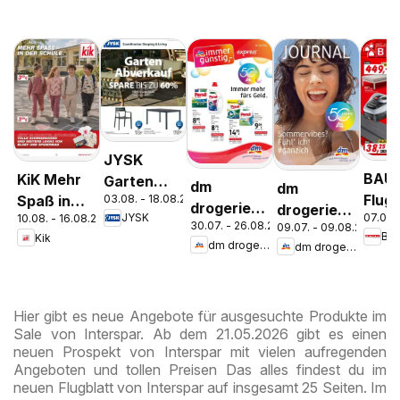
JYSK
BAU
KiK Mehr
Garten
dm
dm
Flugb
03.08. - 18.08.2026
Spaß in
Abverkauf
drogerie
drogerie
07.08.
JYSK
10.08. - 16.08.2026
der Schule
Spare Bis
30.07. - 26.08.2026
09.07. - 09.08.2026
markt
markt
Ba
Kik
Zu 60%
dm drogerie markt
dm drogerie markt
Journal
Journal
Express
Juli 2026
August
Hier gibt es neue Angebote für ausgesuchte Produkte im
Sale von Interspar. Ab dem 21.05.2026 gibt es einen
neuen Prospekt von Interspar mit vielen aufregenden
Angeboten und tollen Preisen Das alles findest du im
neuen Flugblatt von Interspar auf insgesamt 25 Seiten. Im