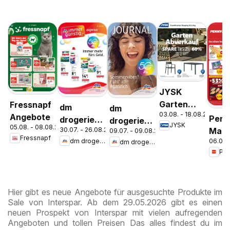
JYSK
Garten
Fressnapf
dm
dm
03.08. - 18.08.2026
Abverkauf
Angebote
Penn
drogerie
drogerie
JYSK
05.08. - 08.08.2026
Spare Bis
Mark
30.07. - 26.08.2026
09.07. - 09.08.2026
markt
markt
Fressnapf
Zu 60%
06.08.
dm drogerie markt
dm drogerie markt
ganz
Journal
Journal
Woc
Express
Juli 2026
spar
August
Hier gibt es neue Angebote für ausgesuchte Produkte im
Sale von Interspar. Ab dem 29.05.2026 gibt es einen
neuen Prospekt von Interspar mit vielen aufregenden
Angeboten und tollen Preisen Das alles findest du im