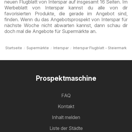
neuen Flugblatt von Interspar auf insgesamt 16 Seiten. Im
Werbeblatt von Interspar kannst du alle von dir
favorisierten Produkte, die gerade im Angebot sind,
finden. Wenn du das Angebotsprospekt von Interspar für
nächste Woche nicht abwarten kannst, dann schau dir
doch mal die Angebote für Supermärkte an.
Startseite
Supermärkte
Interspar
Interspar Flugblatt - Steiermark
Prospektmaschine
FAQ
Kontakt
Inhalt melden
Liste der Städte