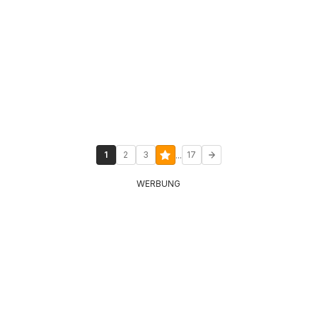
...
1
2
3
17
WERBUNG