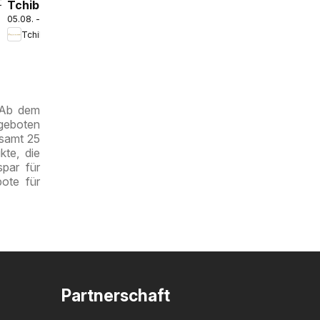
2026
Tchibo
05.08. - 12.08.2026
Eduscho
Tchibo Eduscho
Tchibo
Magazin
. Ab dem
ngeboten
esamt 25
kte, die
par für
ote für
Partnerschaft