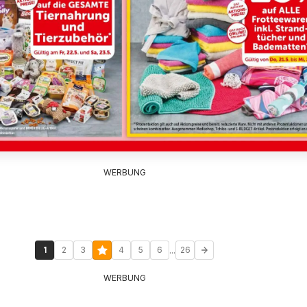
WERBUNG
...
1
2
3
4
5
6
26
WERBUNG