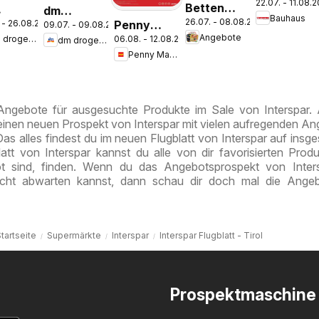
22.07. - 11.08.
Pasching,
Betten
dm
Bauhaus
Wels,
26.07. - 08.08.2026
Penny
Reiter:
 - 26.08.2026
09.07. - 09.08.2026
erie
drogerie
Angebote
Steyr
dm drogerie markt
06.08. - 12.08.2026
dm drogerie markt
Markt Die
Aktuelle
t
markt
Penny Markt
ganze
Angebote
nal
Journal
Woche
ess
Juli 2026
sparen
ust
 Angebote für ausgesuchte Produkte im Sale von Interspar
 einen neuen Prospekt von Interspar mit vielen aufregenden A
Das alles findest du im neuen Flugblatt von Interspar auf insg
att von Interspar kannst du alle von dir favorisierten Produ
 sind, finden. Wenn du das Angebotsprospekt von Inters
cht abwarten kannst, dann schau dir doch mal die Angeb
tartseite
Supermärkte
Interspar
Interspar Flugblatt - Tirol
Prospektmaschine