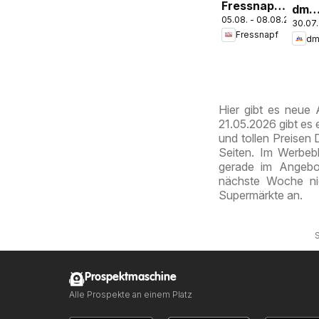
Fressnapf
dm
05.08. - 08.08.2026
Angebote
30.07.
drog
Fressnapf
mark
Jour
Expr
Aug
Hier gibt es neue
21.05.2026 gibt es
und tollen Preisen 
Seiten. Im Werbebl
gerade im Angebot
nächste Woche ni
Supermärkte an.
S
Prospektmaschine
Alle Prospekte an einem Platz