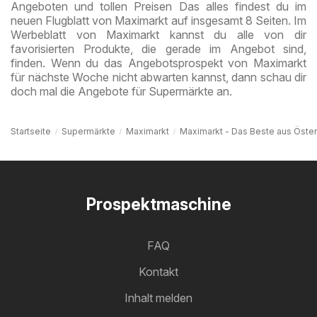
Angeboten und tollen Preisen Das alles findest du im
neuen Flugblatt von Maximarkt auf insgesamt 8 Seiten. Im
Werbeblatt von Maximarkt kannst du alle von dir
favorisierten Produkte, die gerade im Angebot sind,
finden. Wenn du das Angebotsprospekt von Maximarkt
für nächste Woche nicht abwarten kannst, dann schau dir
doch mal die Angebote für Supermärkte an.
Startseite
Supermärkte
Maximarkt
Maximarkt - Das Beste aus Öster
Prospektmaschine
FAQ
Kontakt
Inhalt melden