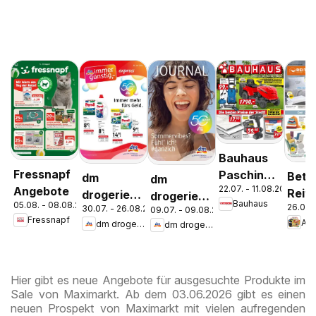
Bauhaus
Fressnapf
Pasching,
Bett
dm
dm
22.07. - 11.08.2026
Angebote
Wels,
Reite
drogerie
drogerie
Bauhaus
05.08. - 08.08.2026
Steyr
26.07.
30.07. - 26.08.2026
Aktu
09.07. - 09.08.2026
markt
markt
Fressnapf
An
dm drogerie markt
dm drogerie markt
Ange
Journal
Journal
Express
Juli 2026
August
Hier gibt es neue Angebote für ausgesuchte Produkte im
Sale von Maximarkt. Ab dem 03.06.2026 gibt es einen
neuen Prospekt von Maximarkt mit vielen aufregenden