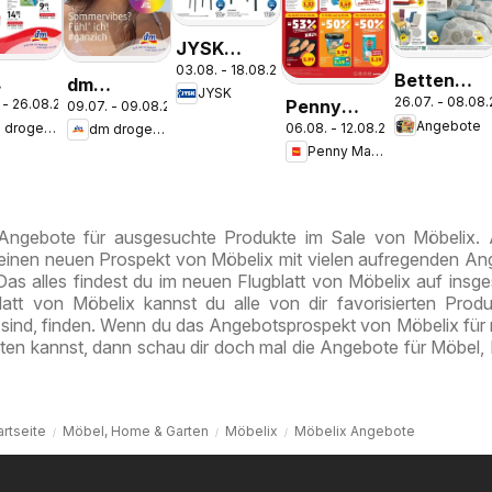
JYSK
03.08. - 18.08.2026
Garten
Betten
dm
JYSK
Abverkauf
26.07. - 08.08
Penny
Reiter:
 - 26.08.2026
09.07. - 09.08.2026
erie
drogerie
Spare Bis
Angebote
dm drogerie markt
06.08. - 12.08.2026
dm drogerie markt
Markt Die
Aktuelle
t
markt
Zu 60%
Penny Markt
ganze
Angebote
nal
Journal
Woche
ess
Juli 2026
sparen
ust
 Angebote für ausgesuchte Produkte im Sale von Möbelix.
 einen neuen Prospekt von Möbelix mit vielen aufregenden A
Das alles findest du im neuen Flugblatt von Möbelix auf insg
att von Möbelix kannst du alle von dir favorisierten Produ
sind, finden. Wenn du das Angebotsprospekt von Möbelix für
en kannst, dann schau dir doch mal die Angebote für Möbel
artseite
Möbel, Home & Garten
Möbelix
Möbelix Angebote