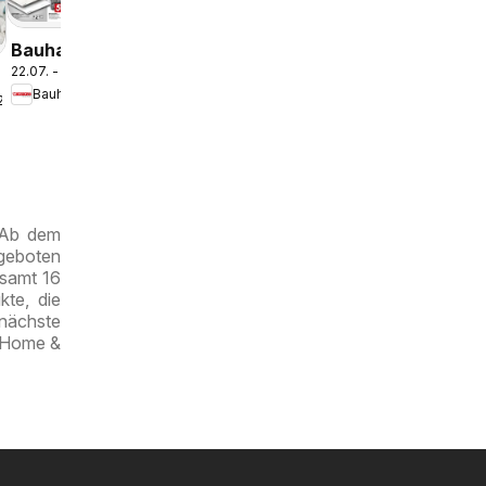
Magazin
Bauhaus
22.07. - 11.08.2026
Pasching,
Bauhaus
Wels,
.2026
Steyr
 Ab dem
ngeboten
esamt 16
kte, die
 nächste
, Home &