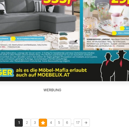
WERBUNG
...
1
2
3
4
5
6
17