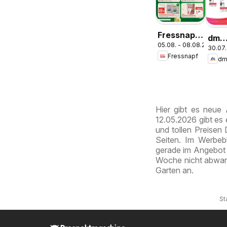
Fressnapf
dm
05.08. - 08.08.2026
Angebote
30.07.
drog
Fressnapf
mark
Jour
Expr
Aug
Hier gibt es neue
12.05.2026 gibt es
und tollen Preisen 
Seiten. Im Werbebl
gerade im Angebot 
Woche nicht abwart
Garten an.
St