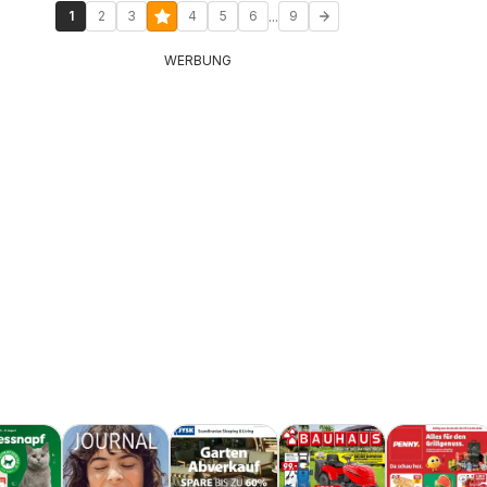
...
1
2
3
4
5
6
9
WERBUNG