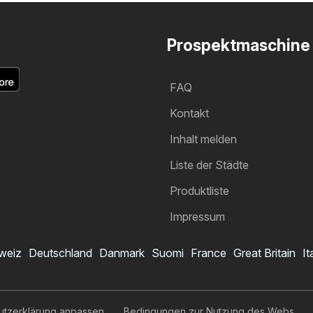
Prospektmaschine
FAQ
Kontakt
Inhalt melden
Liste der Städte
Produktliste
Impressum
weiz
Deutschland
Danmark
Suomi
France
Great Britain
It
Müller Prospekt
Ich möchte den Prospekt abonnieren
utzerklärung anpassen
Bedingungen zur Nutzung des Webs