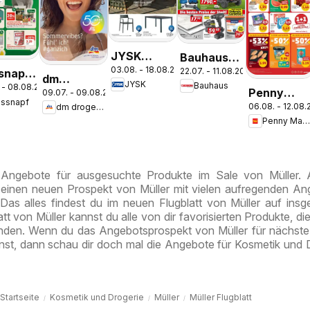
JYSK
Bauhaus
03.08. - 18.08.2026
Garten
22.07. - 11.08.2026
snapf
Pasching,
dm
JYSK
Bauhaus
 - 08.08.2026
Abverkauf
ebote
Wels,
Penny
09.07. - 09.08.2026
drogerie
essnapf
Spare Bis
Steyr
06.08. - 12.08
dm drogerie markt
Markt Die
markt
Zu 60%
Penny Markt
ganze
Journal
Woche
Juli 2026
sparen
 Angebote für ausgesuchte Produkte im Sale von Müller.
 einen neuen Prospekt von Müller mit vielen aufregenden A
 Das alles findest du im neuen Flugblatt von Müller auf ins
tt von Müller kannst du alle von dir favorisierten Produkte, di
finden. Wenn du das Angebotsprospekt von Müller für nächs
nst, dann schau dir doch mal die Angebote für Kosmetik und 
Startseite
Kosmetik und Drogerie
Müller
Müller Flugblatt