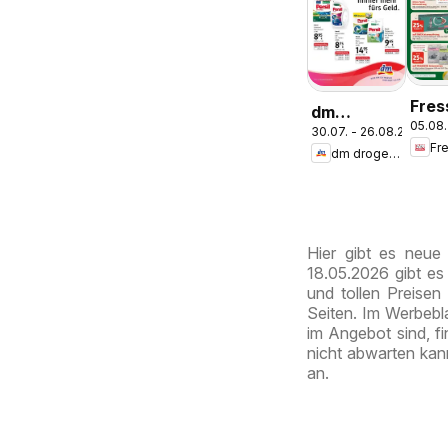
Fres
dm
05.08.
Ang
30.07. - 26.08.2026
drogerie
Fr
dm drogerie markt
markt
Journal
Express
August
Hier gibt es neue
18.05.2026 gibt es
und tollen Preisen
Seiten. Im Werbebla
im Angebot sind, 
nicht abwarten kan
an.