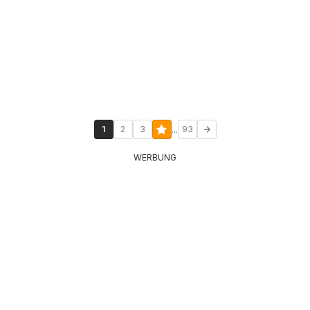
...
1
2
3
93
WERBUNG