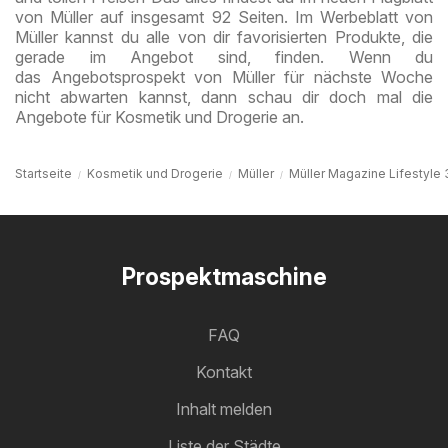
von Müller auf insgesamt 92 Seiten. Im Werbeblatt von
Müller kannst du alle von dir favorisierten Produkte, die
gerade im Angebot sind, finden. Wenn du
das Angebotsprospekt von Müller für nächste Woche
nicht abwarten kannst, dann schau dir doch mal die
Angebote für Kosmetik und Drogerie an.
Startseite
Kosmetik und Drogerie
Müller
Müller Magazine Lifestyle 
Prospektmaschine
FAQ
Kontakt
Inhalt melden
Liste der Städte