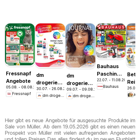
Bauhaus
Fressnapf
Pasching,
Bett
dm
dm
22.07. - 11.08.2026
Angebote
Wels,
Reite
drogerie
drogerie
Bauhaus
05.08. - 08.08.2026
Steyr
26.07.
30.07. - 26.08.2026
Aktu
09.07. - 09.08.2026
markt
markt
Fressnapf
An
dm drogerie markt
dm drogerie markt
Ange
Journal
Journal
Express
Juli 2026
August
Hier gibt es neue Angebote für ausgesuchte Produkte im
Sale von Müller. Ab dem 19.05.2026 gibt es einen neuen
Prospekt von Müller mit vielen aufregenden Angeboten
und tollen Preisen Das alles findest du im neuen Flugblatt