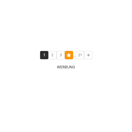
...
1
2
3
21
WERBUNG