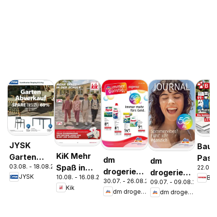
JYSK
Bauh
KiK Mehr
Garten
Pasc
dm
dm
03.08. - 18.08.2026
Spaß in
22.07. 
Abverkauf
Wels
drogerie
drogerie
JYSK
10.08. - 16.08.2026
Ba
der Schule
Spare Bis
Stey
30.07. - 26.08.2026
09.07. - 09.08.2026
markt
markt
Kik
Zu 60%
dm drogerie markt
dm drogerie markt
Journal
Journal
Express
Juli 2026