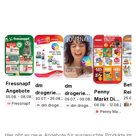
Fressnapf
Bett
dm
dm
Angebote
Penny
Reite
drogerie
drogerie
05.08. - 08.08.2026
26.07.
Markt Die
30.07. - 26.08.2026
Aktu
09.07. - 09.08.2026
markt
markt
Fressnapf
An
06.08. - 12.08.2026
dm drogerie markt
dm drogerie markt
ganze
Ange
Journal
Journal
Penny Markt
Woche
Express
Juli 2026
sparen
August
Hier gibt es neue Angebote für ausgesuchte Produkte im