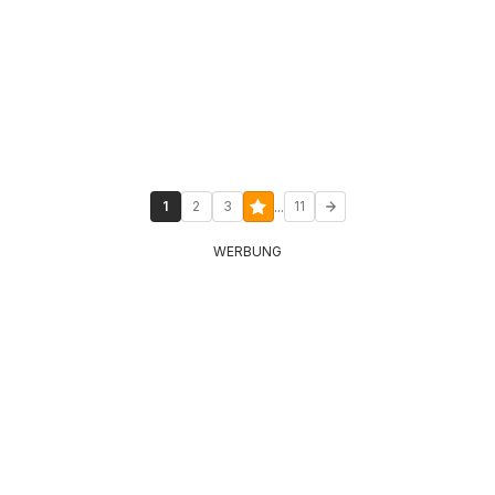
...
1
2
3
11
WERBUNG