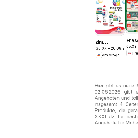
Fres
dm
05.08.
Ang
30.07. - 26.08.2026
drogerie
Fr
dm drogerie markt
markt
Journal
Express
August
Hier gibt es neue
02.06.2026 gibt 
Angeboten und toll
insgesamt 4 Seite
Produkte, die ger
XXXLutz für näch
Angebote für Möbe