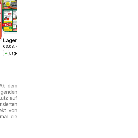
Lagerhaus
03.08. - 16.08.2026
Wochen
Lagerhaus
Angebote
Lagerhaus
03.08. - 16.08.2026
Wochen
Lagerhaus
Angebote
.2026
 Ab dem
egenden
Lutz auf
isierten
ekt von
mal die