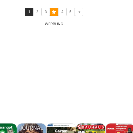
1
2
3
4
5
WERBUNG