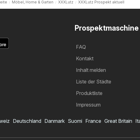
eite
Möbel, Home & Garten
XXXLutz
XXXLutz Prospekt aktuell
Prospektmaschine
FAQ
Kontakt
Inhalt melden
Liste der Städte
Produktliste
Impressum
weiz
Deutschland
Danmark
Suomi
France
Great Britain
It
XXXLutz Prospekt