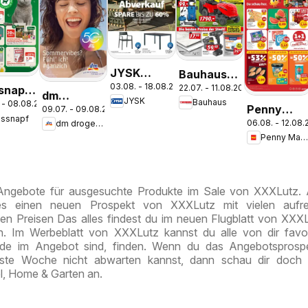
JYSK
Bauhaus
03.08. - 18.08.2026
Garten
22.07. - 11.08.2026
snapf
Pasching,
dm
JYSK
Bauhaus
 - 08.08.2026
Abverkauf
ebote
Wels,
Penny
09.07. - 09.08.2026
drogerie
essnapf
Spare Bis
Steyr
06.08. - 12.08
dm drogerie markt
Markt Die
markt
Zu 60%
Penny Markt
ganze
Journal
Woche
Juli 2026
sparen
 Angebote für ausgesuchte Produkte im Sale von XXXLutz.
es einen neuen Prospekt von XXXLutz mit vielen aufr
en Preisen Das alles findest du im neuen Flugblatt von XXX
n. Im Werbeblatt von XXXLutz kannst du alle von dir favor
ade im Angebot sind, finden. Wenn du das Angebotsprosp
ste Woche nicht abwarten kannst, dann schau dir doch 
l, Home & Garten an.