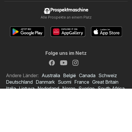
Prospektmaschine
Alle Prospekte an einem Platz
Folge uns im Netz
Andere Länder:
Australia
België
Canada
Schweiz
Deutschland
Danmark
Suomi
France
Great Britain
Italia
Lietuva
Nederland
Norge
Sverige
South Africa
Copyright © 2026
Prospektmaschine.at
.
Datenschutzerklärung anpassen