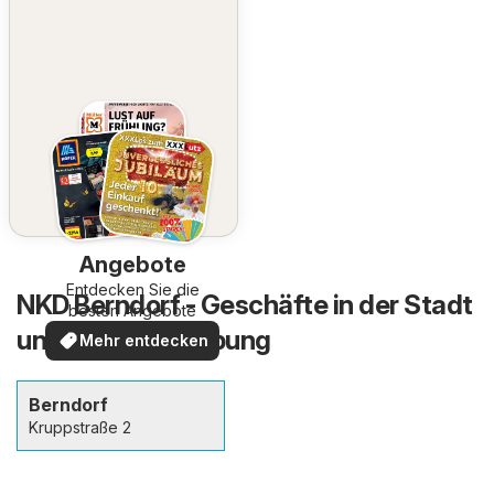
Angebote
Entdecken Sie die
NKD Berndorf - Geschäfte in der Stadt
besten Angebote
und in der Umgebung
Mehr entdecken
Berndorf
Kruppstraße 2