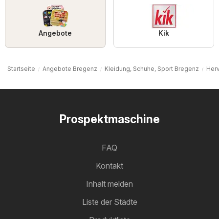
Angebote
Kik
Startseite
Angebote Bregenz
Kleidung, Schuhe, Sport Bregenz
Herv
Prospektmaschine
FAQ
Kontakt
Inhalt melden
Liste der Städte