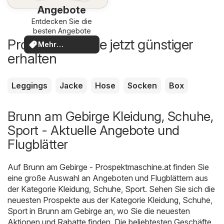
Angebote
Entdecken Sie die
besten Angebote
Produkte, die Sie jetzt günstiger
Mehr
erhalten
entdecken
Leggings
Jacke
Hose
Socken
Box
Brunn am Gebirge Kleidung, Schuhe,
Sport - Aktuelle Angebote und
Flugblätter
Auf
Brunn am Gebirge - Prospektmaschine.at
finden Sie
eine große Auswahl an Angeboten und Flugblättern aus
der Kategorie
Kleidung, Schuhe, Sport
. Sehen Sie sich die
neuesten Prospekte aus der Kategorie Kleidung, Schuhe,
Sport in Brunn am Gebirge an, wo Sie die neuesten
Aktionen und Rabatte finden. Die beliebtesten Geschäfte