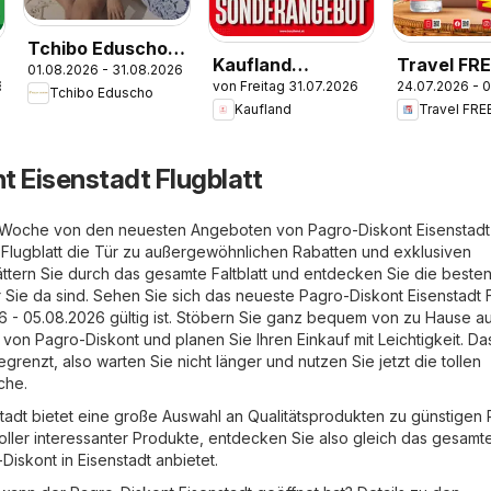
Tchibo Eduscho -
Kaufland
Travel FR
01.08.2026 - 31.08.2026
Katalog August
6
von Freitag 31.07.2026
24.07.2026 - 
Flugblatt
Flugblatt
Tchibo Eduscho
2026
Kaufland
Travel FRE
t Eisenstadt Flugblatt
e Woche von den neuesten Angeboten von Pagro-Diskont Eisenstadt
s Flugblatt die Tür zu außergewöhnlichen Rabatten und exklusiven
ättern Sie durch das gesamte Faltblatt und entdecken Sie die beste
 Sie da sind. Sehen Sie sich das neueste Pagro-Diskont Eisenstadt F
26 - 05.08.2026 gültig ist. Stöbern Sie ganz bequem von zu Hause au
on Pagro-Diskont und planen Sie Ihren Einkauf mit Leichtigkeit. Da
egrenzt, also warten Sie nicht länger und nutzen Sie jetzt die tollen
che.
tadt bietet eine große Auswahl an Qualitätsprodukten zu günstigen 
voller interessanter Produkte, entdecken Sie also gleich das gesamt
Diskont in Eisenstadt anbietet.