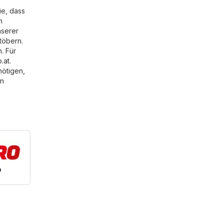
ie, dass
n
nserer
töbern.
. Für
.at
.
nötigen,
on
o