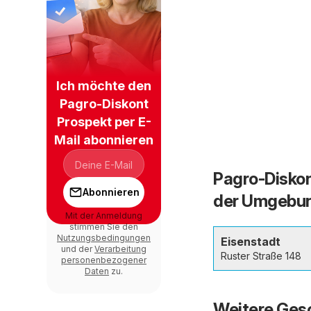
Ich möchte den
Pagro-Diskont
Prospekt per E-
Mail abonnieren
Pagro-Diskon
Abonnieren
der Umgebu
Mit der Anmeldung
stimmen Sie den
Nutzungsbedingungen
Eisenstadt
und der
Verarbeitung
Ruster Straße 148
personenbezogener
Daten
zu.
Weitere Gesc