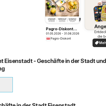
Ange
Pagro-Diskont
Entdec
01.05.2026 - 31.08.2026
Ideenwerk
die b
Pagro-Diskont
Ange
Meh
ent
t Eisenstadt - Geschäfte in der Stadt und
ng
häfte in der Stadt Eisenstadt