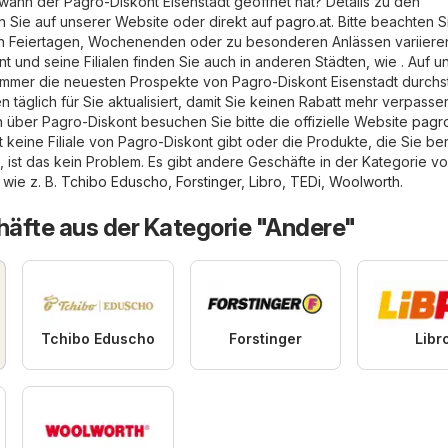
wann der Pagro-Diskont Eisenstadt geöffnet hat? Details zu den
n Sie auf unserer Website oder direkt auf
pagro.at
. Bitte beachten S
an Feiertagen, Wochenenden oder zu besonderen Anlässen variiere
 und seine Filialen finden Sie auch in anderen Städten, wie . Auf u
immer die neuesten Prospekte von Pagro-Diskont Eisenstadt durchs
n täglich für Sie aktualisiert, damit Sie keinen Rabatt mehr verpassen
n über Pagro-Diskont besuchen Sie bitte die offizielle Website
pagro
 keine Filiale von Pagro-Diskont gibt oder die Produkte, die Sie be
, ist das kein Problem. Es gibt andere Geschäfte in der Kategorie v
 wie z. B.
Tchibo Eduscho
,
Forstinger
,
Libro
,
TEDi
,
Woolworth
.
äfte aus der Kategorie "Andere"
Tchibo Eduscho
Forstinger
Libr