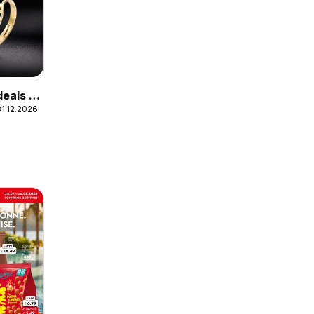
eals –
1.12.2026