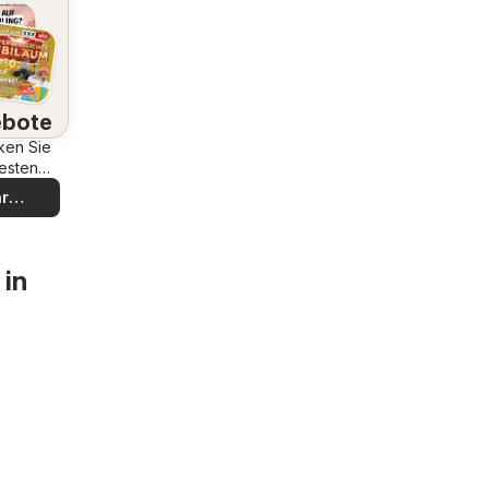
bote
ken Sie
esten
bote
r
decken
 in