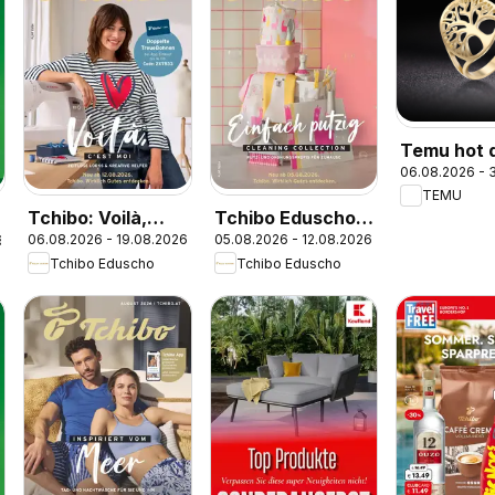
Temu hot d
06.08.2026 - 3
Austria
TEMU
Tchibo: Voilà,
Tchibo Eduscho
06.08.2026 - 19.08.2026
05.08.2026 - 12.08.2026
6
c'est moi
Tchibo Magazin
Tchibo Eduscho
Tchibo Eduscho