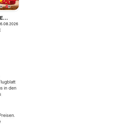
EE
06.08.2026
E
n
lugblatt
s in den
s
Preisen.
e