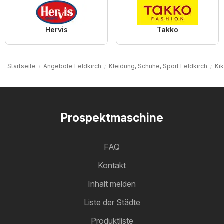
Hervis
Takko
Startseite
Angebote Feldkirch
Kleidung, Schuhe, Sport Feldkirch
Kik
Prospektmaschine
FAQ
Kontakt
Inhalt melden
Liste der Städte
Produktliste