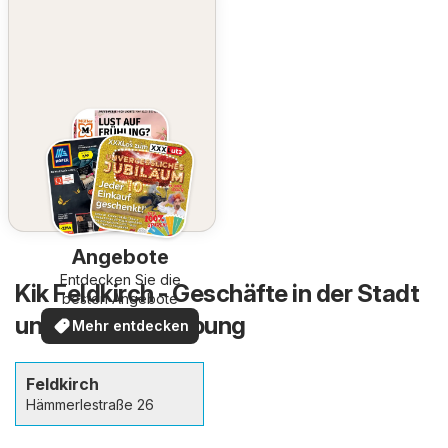
Angebote
Entdecken Sie die
Kik Feldkirch - Geschäfte in der Stadt
besten Angebote
und in der Umgebung
Mehr entdecken
Feldkirch
Hämmerlestraße 26