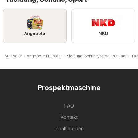
Angebote
NKD
Startseite
Angebote Freistadt
Kleidung, Schuhe, Sport Freistadt
Tak
Prospektmaschine
FAQ
Kontakt
Inhalt melden