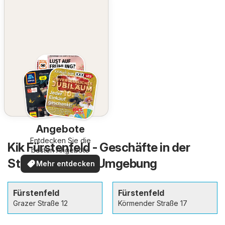
Angebote
Entdecken Sie die
Kik Fürstenfeld - Geschäfte in der
besten Angebote
Stadt und in der Umgebung
Mehr entdecken
Fürstenfeld
Fürstenfeld
Grazer Straße 12
Körmender Straße 17