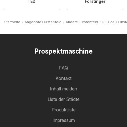
TEDi
Forstinger
Startseite
Angebote Fürstenfeld
Andere Fürstenfeld
RED ZAC Fürst
Prospektmaschine
FAQ
Kontakt
Inhalt melden
Liste der Städte
Produktliste
Impressum