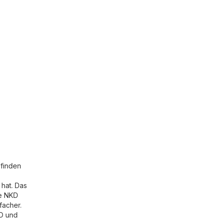
 finden
hat. Das
ie NKD
facher.
KD und