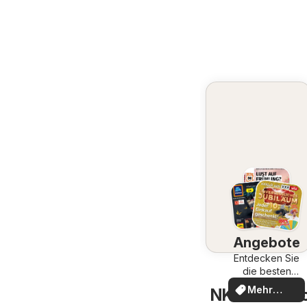
Angebote
Entdecken Sie
die besten
Angebote
Mehr
NKD Gerasdor
entdecken