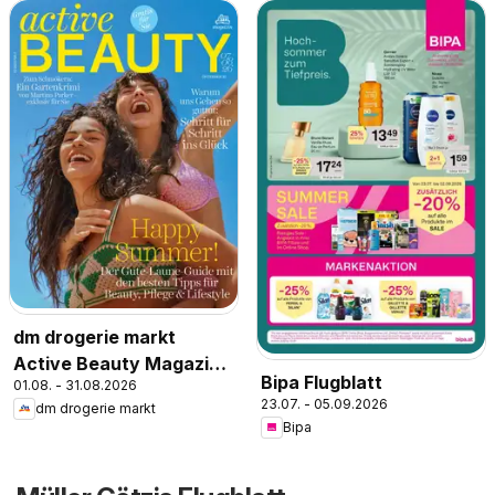
dm drogerie markt
Active Beauty Magazin
Bipa Flugblatt
01.08. - 31.08.2026
07,08/2026
23.07. - 05.09.2026
dm drogerie markt
Bipa