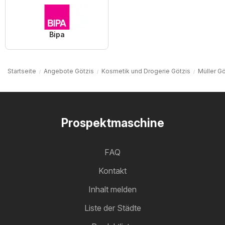
Bipa
Startseite
Angebote Götzis
Kosmetik und Drogerie Götzis
Müller Gö
Prospektmaschine
FAQ
Kontakt
Inhalt melden
Liste der Städte