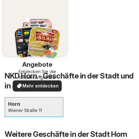
Angebote
Entdecken Sie die
NKD Horn - Geschäfte in der Stadt und
besten Angebote
in der Umgebung
Mehr entdecken
Horn
Wiener Straße 11
Weitere Geschäfte in der Stadt Horn