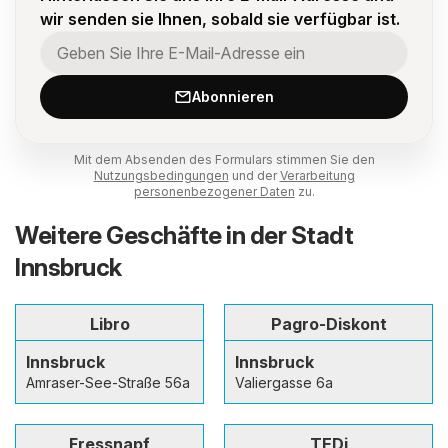
wir senden sie Ihnen, sobald sie verfügbar ist.
Abonnieren
Mit dem Absenden des Formulars stimmen Sie den
Nutzungsbedingungen
und der
Verarbeitung
personenbezogener Daten
zu.
Weitere Geschäfte in der Stadt
Innsbruck
Libro
Pagro-Diskont
Innsbruck
Innsbruck
Amraser-See-Straße 56a
Valiergasse 6a
Fressnapf
TEDi