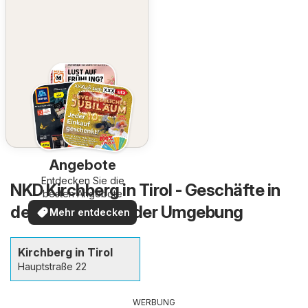
Angebote
Entdecken Sie die
NKD Kirchberg in Tirol - Geschäfte in
besten Angebote
der Stadt und in der Umgebung
Mehr entdecken
Kirchberg in Tirol
Hauptstraße 22
WERBUNG