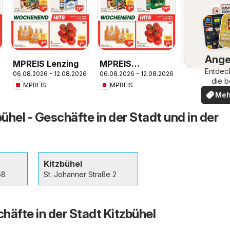
Ange
MPREIS Lenzing
MPREIS
Entdec
06.08.2026 - 12.08.2026
06.08.2026 - 12.08.2026
Hohenems
die b
MPREIS
MPREIS
Ange
Meh
ent
ühel - Geschäfte in der Stadt und in der
Kitzbühel
58
St. Johanner Straße 2
häfte in der Stadt Kitzbühel