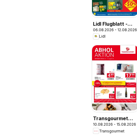
Lidl Flugblatt -
06.08.2026 - 12.08.2026
Jenbach,
Lidl
Eferding,
Dornbirn
Transgourmet
10.08.2026 - 15.08.2026
Flugblatt
Transgourmet