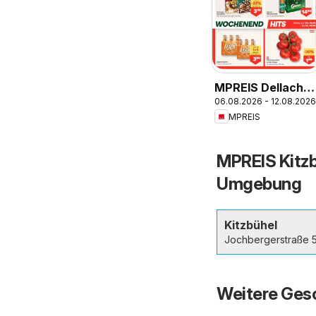
MPREIS Dellach
06.08.2026 - 12.08.2026
im Drautal
MPREIS
MPREIS Kitzb
Umgebung
Kitzbühel
Jochbergerstraße 
Weitere Gesc