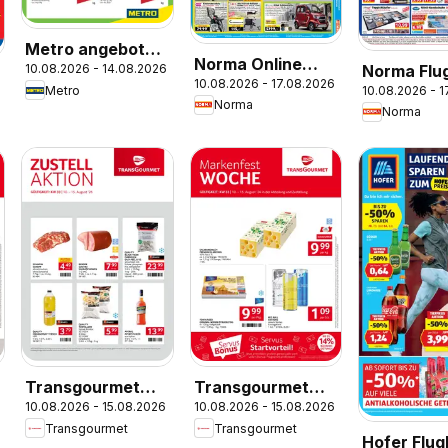
Metro angebote
Norma Online
Norma Flug
10.08.2026 - 14.08.2026
Ultrafrische
10.08.2026 - 17.08.2026
shop
10.08.2026 - 
Metro
Wochenhits
Norma
Norma
Transgourmet
Transgourmet
10.08.2026 - 15.08.2026
10.08.2026 - 15.08.2026
Zustellaktion
Markenfest
Transgourmet
Transgourmet
Woche
Hofer Flug